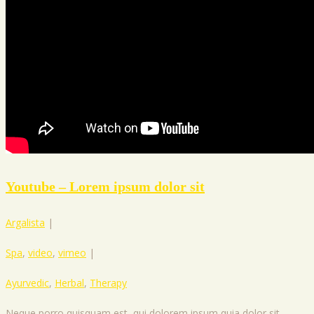
Youtube – Lorem ipsum dolor sit
Argalista
|
Spa
,
video
,
vimeo
|
Ayurvedic
,
Herbal
,
Therapy
Neque porro quisquam est, qui dolorem ipsum quia dolor sit